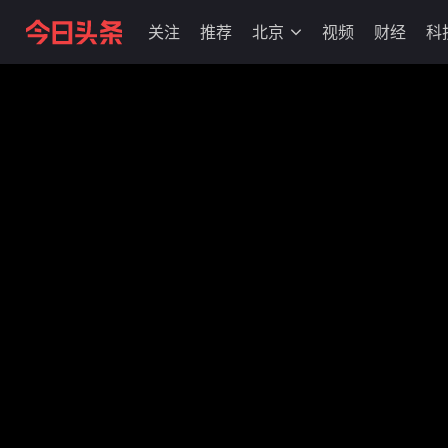
关注
推荐
北京
视频
财经
科