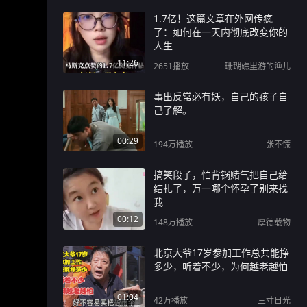
1.7亿！这篇文章在外网传疯
了：如何在一天内彻底改变你的
人生
11:26
2651
播放
珊瑚礁里游的渔儿
事出反常必有妖，自己的孩子自
己了解。
00:29
194万
播放
张不慌
搞笑段子，怕背锅赌气把自己给
结扎了，万一哪个怀孕了别来找
我
00:12
148万
播放
厚德载物
北京大爷17岁参加工作总共能挣
多少，听着不少，为何越老越怕
01:04
42万
播放
三寸日光