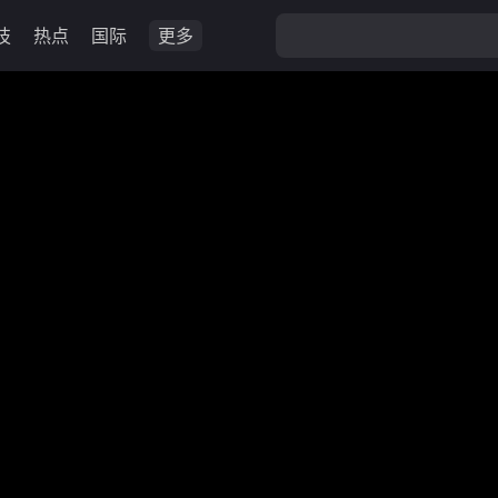
技
热点
国际
更多