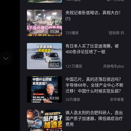
央视记者卧底暗访，真相大白！
(1)
05:34
725
播放
钮钴禄-刘
有日本人买了比亚迪海獭，被
400条评论狂喷了一顿
02:52
121万
播放
风驰电车plus
中国芯片，真的还落后很远吗？
半导体68年，全球产业中心不断
迁移！中国什么时候实现反超？
03:06
33万
播放
京华倦客
搞人造太阳的合肥科研人，造出
国产质子加速器，降低癌症治疗
费用