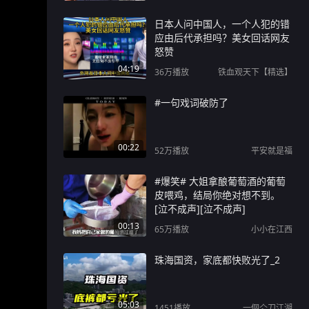
日本人问中国人，一个人犯的错
应由后代承担吗？美女回话网友
怒赞
04:19
36万
播放
铁血观天下【精选】
#一句戏词破防了
00:22
52万
播放
平安就是福
#爆笑# 大姐拿酿葡萄酒的葡萄
皮喂鸡，结局你绝对想不到。
[泣不成声][泣不成声]
00:13
65万
播放
小小在江西
珠海国资，家底都快败光了_2
05:03
1451
播放
一個亽刀江湖