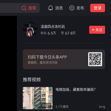
搜索
消息
发布
登录
凌晨四点洛杉矶
关注
粉丝
赞
6.5
67.8
万
万
扫码下载今日头条APP
看最新、最热资讯内容
推荐视频
电梯加装，藏着致命骗局？
03:21
3.1万
播放
bing