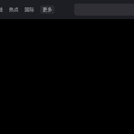
技
热点
国际
更多