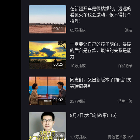
在新疆开车是很枯燥的，远远的
看见火车也会激动，恨不得打个
招呼！
00:11
65万
播放
道友
一定要让自己的孩子明白，最硬
的后台是存款，最铁的关系是能
力
00:25
10万
播放
百家语录
同志们，又出新版本了[捂脸][笑
哭]#搞笑#
01:02
25万
播放
浮生一笑
8月7日:大飞讲故事!（5）
06:56
1.7万
播放
青涩艺术家Hvf