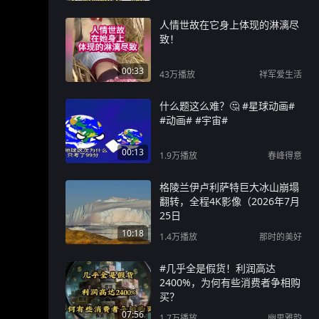
人情世故在它身上体现的淋漓尽
致！
00:33
43万
播放
祥军爱生活
什么题这么难？🤔 #星球动画#
#动画# #宇宙#
00:13
1.9万
播放
春峰得意
格陵兰伊卢利萨特巨大冰山崩塌
翻转，全程4K影像（2026年7月
25日
10:18
1.4万
播放
那时的美好
#几乎全是假货！利润高达
2400%，为何有些消费者争相购
买？
07:56
1.7万
播放
幽思雅韵