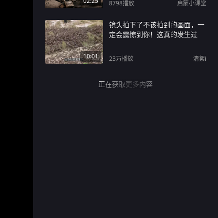
02:25
8798
播放
启蒙小课堂
镜头拍下了不该拍到的画面，一
定会震惊到你！这真的发生过
10:01
23万
播放
清絮i
正在获取更多内容