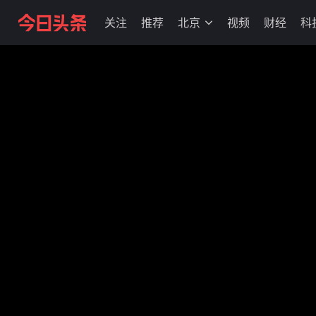
关注
推荐
北京
视频
财经
科