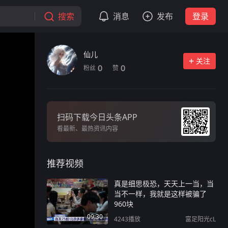
搜索
消息
发布
登录
仙儿
关注
粉丝
赞
0
0
扫码下载今日头条APP
看最新、最热资讯内容
推荐视频
真是细思极恐，天天上一当，当
当不一样，我就是这样被骗了
960块
09:30
4243
播放
富足阳光cL