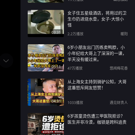
女子住五星级酒店，将用过的卫
生巾扔进烧水壶，女子-大惊小
怪
03:31
2.2万
播放
暖阳
6岁小朋友出门历练卖鸭脖，小
小年纪给大哥上了深深的一课，
半天没有缓过来。
05:11
47万
播放
悠闻梅花香
从上海女主持到骑驴公知，大哥
这番怒斥网友怒赞！
04:31
1033
播放
遇见财贵人
6岁孩童烫伤遭三甲医院拒诊？
医生并非冷漠，枷锁是跨科追责