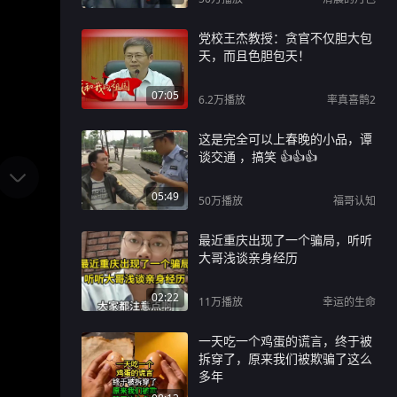
党校王杰教授：贪官不仅胆大包
天，而且色胆包天！
07:05
6.2万
播放
率真喜鹊2
这是完全可以上春晚的小品，谭
谈交通 ，搞笑 👍👍👍
05:49
50万
播放
福哥认知
最近重庆出现了一个骗局，听听
大哥浅谈亲身经历
02:22
11万
播放
幸运的生命
一天吃一个鸡蛋的谎言，终于被
拆穿了，原来我们被欺骗了这么
多年