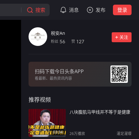
搜索
消息
发布
登录
税安An
关注
粉丝
赞
56
127
扫码下载今日头条APP
看最新、最热资讯内容
推荐视频
八块腹肌马甲线并不等于是健康
03:34
26万
播放
濯足濯缨