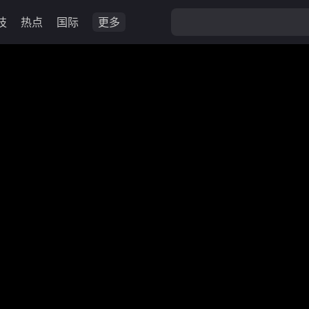
技
热点
国际
更多