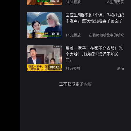
08:13
3131
播放
人生而无畏
回应生5胎不到1个月，74岁张纪
中发声，这次他没给妻子留面子
10:10
1402
播放
在巷尾倾听故事的听众
瞧着一家子！在家不穿衣服！光
个大腚！儿媳妇洗澡还不能关
门。
08:32
31万
播放
沧海
正在获取更多内容