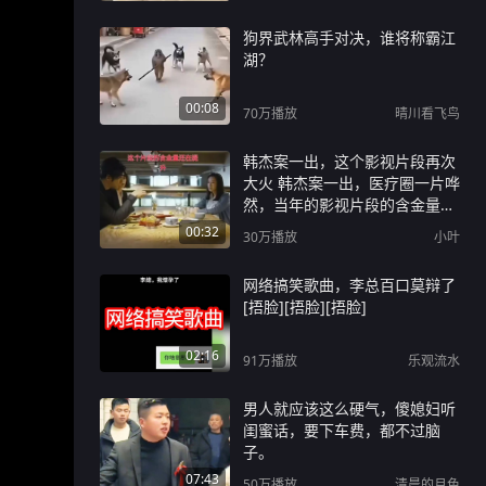
狗界武林高手对决，谁将称霸江
湖？
00:08
70万
播放
晴川看飞鸟
韩杰案一出，这个影视片段再次
大火 韩杰案一出，医疗圈一片哗
然，当年的影视片段的含金量再
次提升#韩杰 #医生#防御性医疗
00:32
30万
播放
小叶
网络搞笑歌曲，李总百口莫辩了
[捂脸][捂脸][捂脸]
02:16
91万
播放
乐观流水
男人就应该这么硬气，傻媳妇听
闺蜜话，要下车费，都不过脑
子。
07:43
50万
播放
清晨的月色