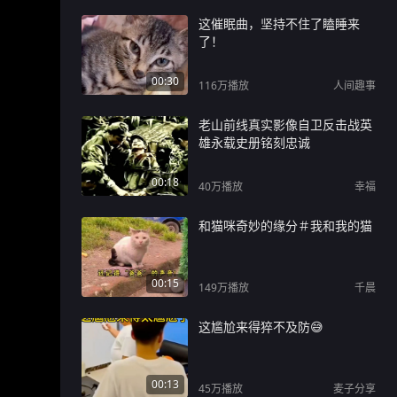
这催眠曲，坚持不住了瞌睡来
了！
00:30
116万
播放
人间趣事
老山前线真实影像自卫反击战英
雄永载史册铭刻忠诚
00:18
40万
播放
幸福
和猫咪奇妙的缘分＃我和我的猫
00:15
149万
播放
千晨
这尴尬来得猝不及防😅
00:13
45万
播放
麦子分享