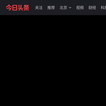
关注
推荐
北京
视频
财经
科