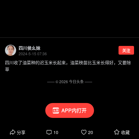
四川侯幺妹
关注
2024-5-15 07:36
四川收了油菜种的迟玉米长起来，油菜秧苗比玉米长得好，又要除
草
—— ©
2026
今日头条
——
APP内打开
分享
10
20
收藏