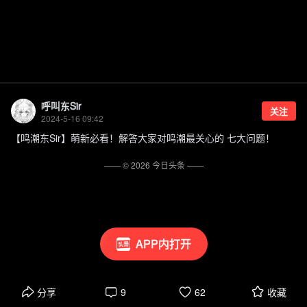
呼叫东Sir
关注
2024-5-16 09:42
【鸣潮东Sir】萌新必看！解答大家对鸣潮最关心的 七大问题！
—— ©
2026
今日头条
——
APP内打开
分享
9
62
收藏