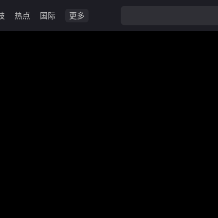
技
热点
国际
更多