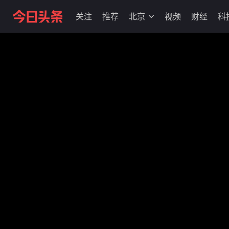
关注
推荐
北京
视频
财经
科