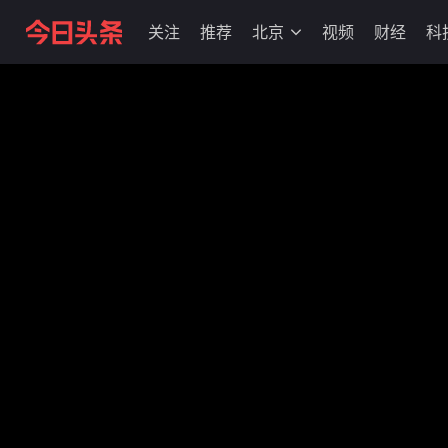
关注
推荐
北京
视频
财经
科