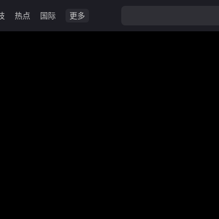
技
热点
国际
更多