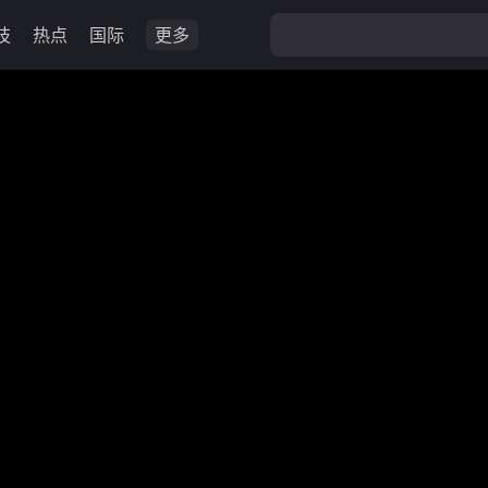
技
热点
国际
更多