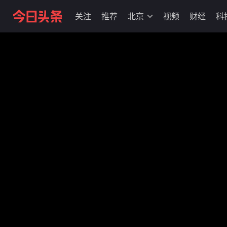
关注
推荐
北京
视频
财经
科