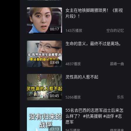
女主在地铁脚踢猥琐男！《影视
片段》！
00:17
143万
播放
空白的记忆
生命的意义，最终不过是离场。
03:49
4837
播放
晨峰一曲
灵性高的人惹不起
00:45
5266
播放
乐乐
55名去巴西的志愿军战士后来怎
么样了？ #抗美援朝 #战俘 #志
愿军
03:13
56万
播放
伟岸道来