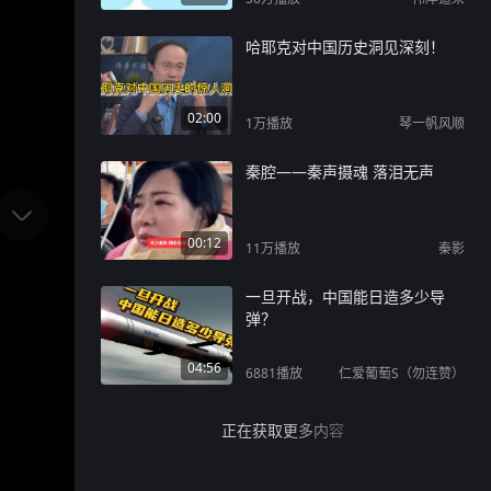
哈耶克对中国历史洞见深刻！
02:00
1万
播放
琴一帆风顺
秦腔——秦声摄魂 落泪无声
00:12
11万
播放
秦影
一旦开战，中国能日造多少导
弹？
04:56
6881
播放
仁爱葡萄S（勿连赞）
正在获取更多内容