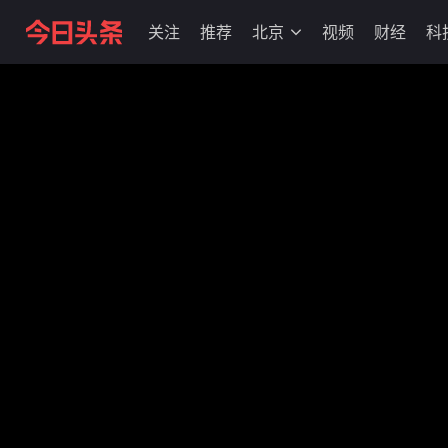
关注
推荐
北京
视频
财经
科