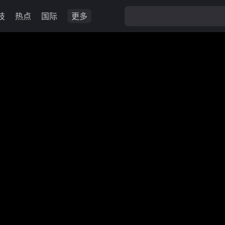
技
热点
国际
更多