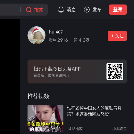
搜索
消息
发布
登录
hui407
关注
粉丝
赞
2916
4.3
万
扫码下载今日头条APP
看最新、最热资讯内容
推荐视频
谁在毁掉中国女人的廉耻与脊
梁？她这番话网友怒赞！
03:47
1418
播放
小北说事