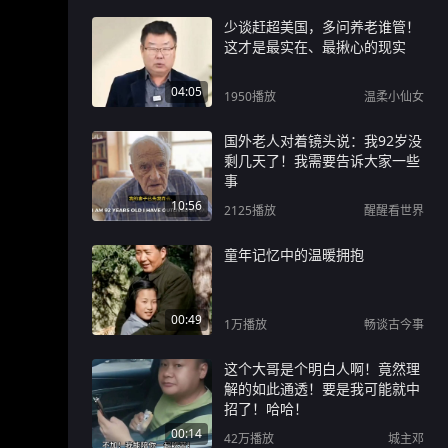
少谈赶超美国，多问养老谁管！
这才是最实在、最揪心的现实
04:05
1950
播放
温柔小仙女
国外老人对着镜头说：我92岁没
剩几天了！我需要告诉大家一些
事
10:56
2125
播放
醒醒看世界
童年记忆中的温暖拥抱
00:49
1万
播放
畅谈古今事
这个大哥是个明白人啊！竟然理
解的如此通透！要是我可能就中
招了！哈哈！
00:14
42万
播放
城主邓