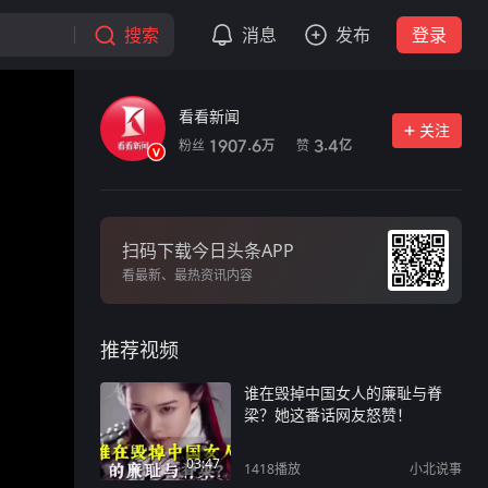
搜索
消息
发布
登录
看看新闻
关注
粉丝
赞
1907.6
3.4
万
亿
扫码下载今日头条APP
看最新、最热资讯内容
推荐视频
谁在毁掉中国女人的廉耻与脊
梁？她这番话网友怒赞！
03:47
1418
播放
小北说事