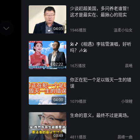
少谈赶超美国，多问养老谁管！
这才是最实在、最揪心的现实
04:05
1946
播放
温柔小仙女
🎤🎵《相遇》李铭雪演唱，好听
吗？🎶🎤
02:22
16万
播放
晨曦
你正在犯一个足以毁灭一生的错
误
04:00
1079
播放
小锦鲤
生命的意义，最终不过是离场。
03:49
4811
播放
晨峰一曲