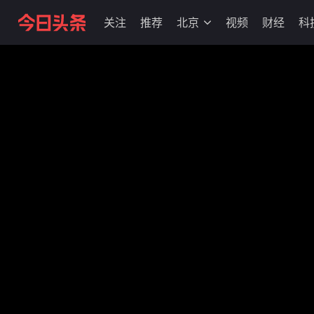
关注
推荐
北京
视频
财经
科