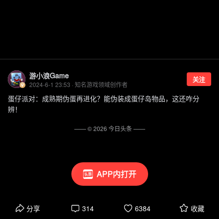
游小浪Game
关注
2024-6-1 23:53 · 知名游戏领域创作者
蛋仔派对：成熟期伪蛋再进化？能伪装成蛋仔岛物品，这还咋分
辨！
—— ©
2026
今日头条
——
APP内打开
分享
314
6384
收藏