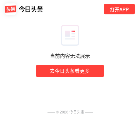
打开APP
当前内容无法展示
去今日头条看更多
—— ©
2026
今日头条
——