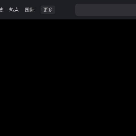
技
热点
国际
更多