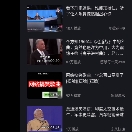
看下刑讯逼供，谁能顶得住，听
了让人毛骨悚然胆战心惊
10:32
10万
播放
年欲花甲9
今方知1966年《地道战》中的名
曲，竟然也是洋为中用，大为震
惊→🙃《鬼子进村曲》，经典名
曲震撼人心！
00:50
82万
播放
感恩每一天-zen
网络搞笑歌曲，李总百口莫辩了
[捂脸][捂脸][捂脸]
02:16
92万
播放
乐观流水
莫迪爆笑演讲：印度太空技术最
牛，军事更哇塞，汽车畅销全球
05:46
1万
播放
东风快递