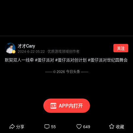
才才Cary
关注
2024-6-22 05:22 · 优质游戏领域创作者
默契双人一线牵 #蛋仔派对 #蛋仔派对创计划 #蛋仔派对世纪圆舞会
—— ©
2026
今日头条
——
APP内打开
分享
55
649
收藏