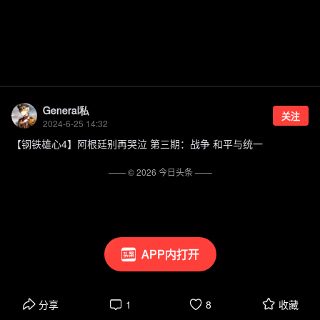
General私
关注
2024-6-25 14:32
【钢铁雄心4】阿根廷别再哭泣 第三期：战争 和平与统一
—— ©
2026
今日头条
——
APP内打开
分享
1
8
收藏