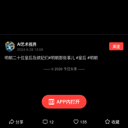
Ai艺术视界
关注
2024-6-28 13:08
明朝二十位皇后及嫔妃们#明朝那些事儿 #皇后 #明朝
—— ©
2026
今日头条
——
APP内打开
分享
12
135
收藏