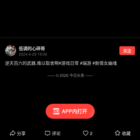
低调的心碎哥
关注
2024-6-29 19:06
逆天百六的武器,难以取舍啊#游戏日常 #端游 #新倩女幽魂
—— ©
2026
今日头条
——
APP内打开
分享
评论
2
收藏