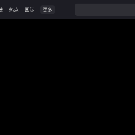
技
热点
国际
更多