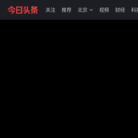
关注
推荐
北京
视频
财经
科