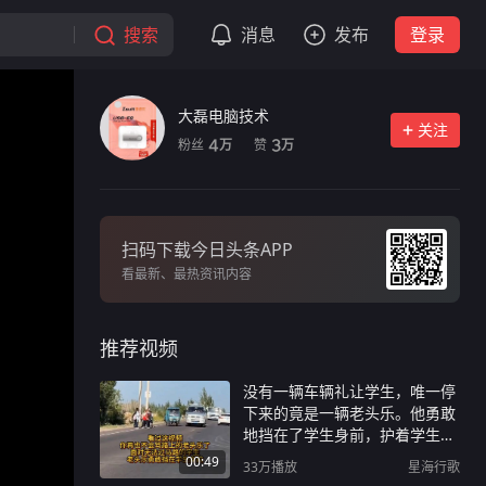
搜索
消息
发布
登录
大磊电脑技术
关注
粉丝
赞
4
3
万
万
扫码下载今日头条APP
看最新、最热资讯内容
推荐视频
没有一辆车辆礼让学生，唯一停
下来的竟是一辆老头乐。他勇敢
地挡在了学生身前，护着学生们
过了马路。
00:49
33万
播放
星海行歌