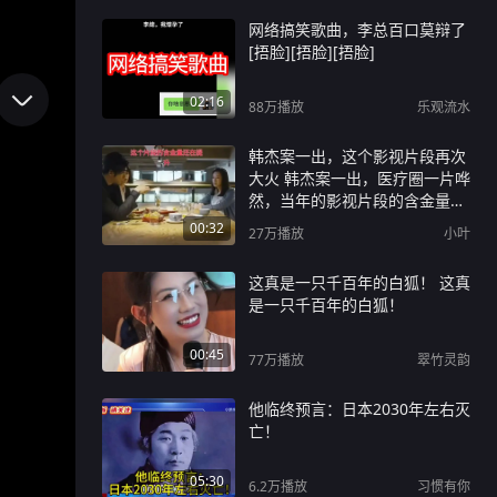
网络搞笑歌曲，李总百口莫辩了
[捂脸][捂脸][捂脸]
02:16
88万
播放
乐观流水
韩杰案一出，这个影视片段再次
大火 韩杰案一出，医疗圈一片哗
然，当年的影视片段的含金量再
次提升#韩杰 #医生#防御性医疗
00:32
27万
播放
小叶
这真是一只千百年的白狐！ 这真
是一只千百年的白狐！
00:45
77万
播放
翠竹灵韵
他临终预言：日本2030年左右灭
亡！
05:30
6.2万
播放
习惯有你