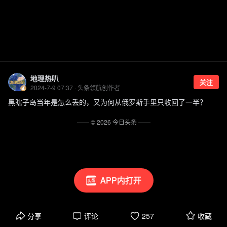
地理热叭
关注
2024-7-9 07:37 · 头条领航创作者
黑瞎子岛当年是怎么丢的，又为何从俄罗斯手里只收回了一半？
—— ©
2026
今日头条
——
APP内打开
分享
评论
257
收藏