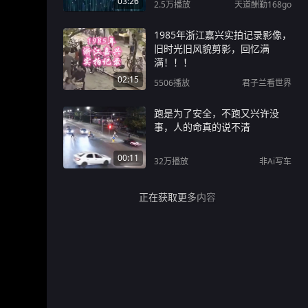
03:26
2.5万
播放
天道酬勤168go
1985年浙江嘉兴实拍记录影像，
旧时光旧风貌剪影，回忆满
满！！！
02:15
5506
播放
君子兰看世界
跑是为了安全，不跑又兴许没
事，人的命真的说不清
00:11
32万
播放
非Ai写车
正在获取更多内容