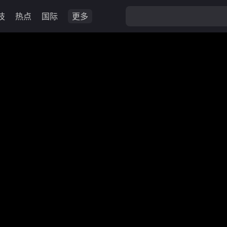
技
热点
国际
更多