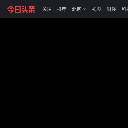
关注
推荐
北京
视频
财经
科