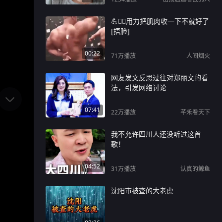
💪🏋️‍♂️用力把肌肉收一下不就好了
[捂脸]
00:22
71万
播放
人间烟火
网友发文反思过往对郑丽文的看
法，引发网络讨论
07:41
22万
播放
芊禾看天下
我不允许四川人还没听过这首
歌！
04:52
31万
播放
认真的鲸鱼
沈阳市被查的大老虎