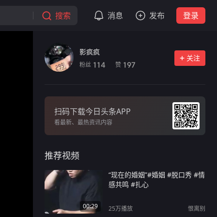
搜索
消息
发布
登录
影疯疯
关注
粉丝
赞
114
197
扫码下载今日头条APP
看最新、最热资讯内容
推荐视频
“现在的婚姻”#婚姻 #脱口秀 #情
感共鸣 #扎心
00:29
25万
播放
恨离别