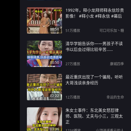
1992年，释小龙拜师释永信珍贵
影像！ #释小龙 #释永信 #幕后
00:58
51万
播放
可口可乐加丶糖
清华学姐告诉你——男孩子不读
书以后会过得比较辛苦……
00:50
27万
播放
康城四季
最近重庆出现了一个骗局，听听
大哥浅谈亲身经历
02:22
12万
播放
幸运的生命
朱女士事件：东北美女怒怼律
师、医院、丈夫与小三，三观太
正
03:36
1234
播放
山顶逍遥看云的人