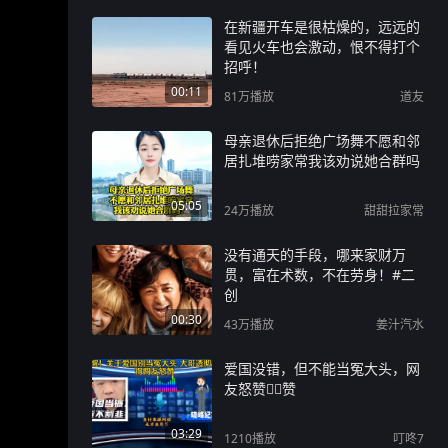
在新疆开车是很枯燥的，远远的
看见火车也会激动，恨不得打个
招呼！
00:11
81万
播放
道友
母亲退休后拒绝广场舞不愿和邻
居扎堆唠家常我该劝说她合群吗
05:05
24万
播放
甜甜拉家常
没有通天的手段，哪来家财万
贯，富在术数，不在劳身！#二
创
00:30
43万
播放
姜汁汽水
爱国没错，但不能当冤大头，网
友怒赞👍🏻赞
03:29
1210
播放
叮咚7