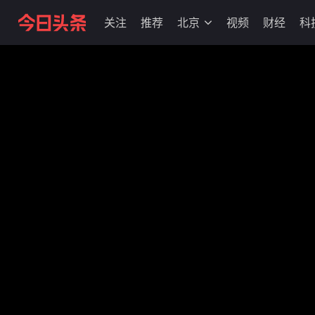
关注
推荐
北京
视频
财经
科