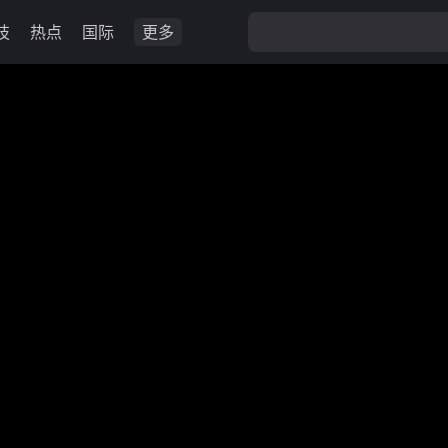
技
热点
国际
更多