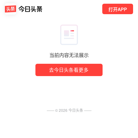
打开APP
当前内容无法展示
去今日头条看更多
—— ©
2026
今日头条
——