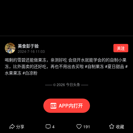
美食彭于验
关注
2024-7-16 11:03
喝剩的雪碧还能做果冻，亲测好吃 会烧开水就能学会的的自制小果
冻，比外面卖的还好吃，再也不用出去买啦 #自制果冻 #夏日甜品 #
水果果冻 #白凉粉
—— ©
2026
今日头条
——
APP内打开
分享
4
191
收藏