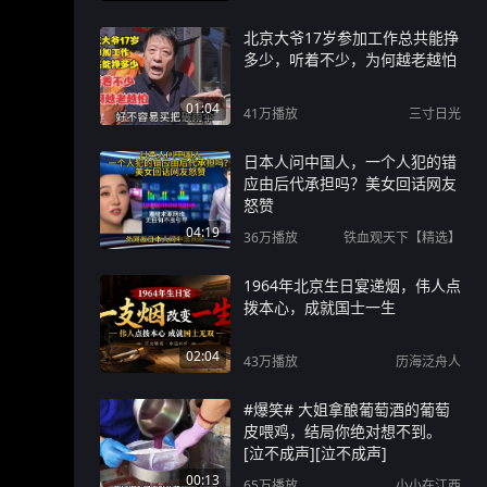
北京大爷17岁参加工作总共能挣
多少，听着不少，为何越老越怕
01:04
41万
播放
三寸日光
日本人问中国人，一个人犯的错
应由后代承担吗？美女回话网友
怒赞
04:19
36万
播放
铁血观天下【精选】
1964年北京生日宴递烟，伟人点
拨本心，成就国士一生
02:04
43万
播放
历海泛舟人
#爆笑# 大姐拿酿葡萄酒的葡萄
皮喂鸡，结局你绝对想不到。
[泣不成声][泣不成声]
00:13
65万
播放
小小在江西