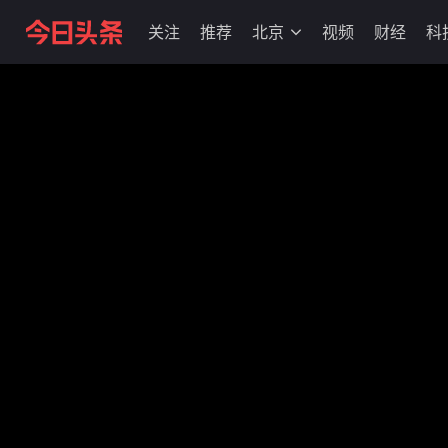
关注
推荐
北京
视频
财经
科