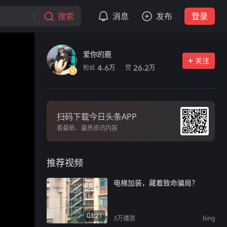
搜索
消息
发布
登录
爱你的鹿
关注
粉丝
赞
4.6
26.2
万
万
扫码下载今日头条APP
看最新、最热资讯内容
推荐视频
电梯加装，藏着致命骗局？
03:21
3万
播放
bing