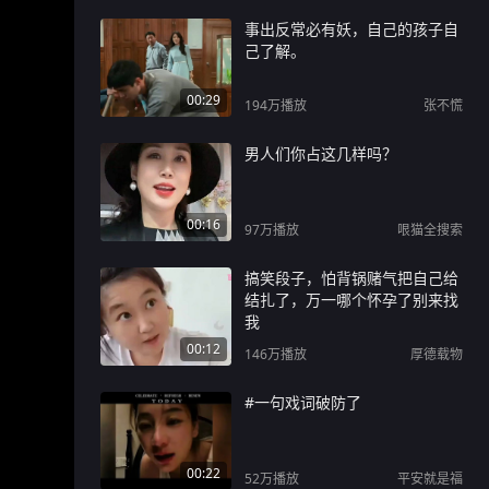
事出反常必有妖，自己的孩子自
己了解。
00:29
194万
播放
张不慌
男人们你占这几样吗？
00:16
97万
播放
哏猫全搜索
搞笑段子，怕背锅赌气把自己给
结扎了，万一哪个怀孕了别来找
我
00:12
146万
播放
厚德载物
#一句戏词破防了
00:22
52万
播放
平安就是福