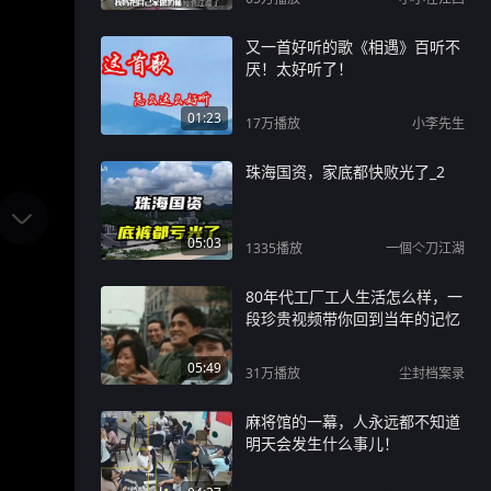
又一首好听的歌《相遇》百听不
厌！太好听了！
01:23
17万
播放
小李先生
珠海国资，家底都快败光了_2
05:03
1335
播放
一個亽刀江湖
80年代工厂工人生活怎么样，一
段珍贵视频带你回到当年的记忆
05:49
31万
播放
尘封档案录
麻将馆的一幕，人永远都不知道
明天会发生什么事儿！