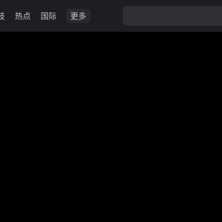
技
热点
国际
更多