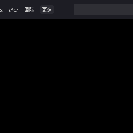
技
热点
国际
更多