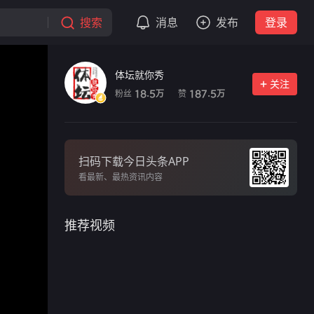
搜索
消息
发布
登录
体坛就你秀
关注
粉丝
赞
18.5
187.5
万
万
扫码下载今日头条APP
看最新、最热资讯内容
推荐视频