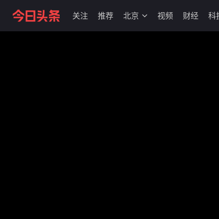
关注
推荐
北京
视频
财经
科