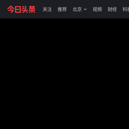
关注
推荐
北京
视频
财经
科