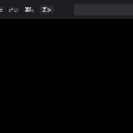
技
热点
国际
更多