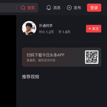
搜索
消息
发布
登录
扑通同学
关注
粉丝
赞
1.2
1.8
万
万
扫码下载今日头条APP
看最新、最热资讯内容
推荐视频