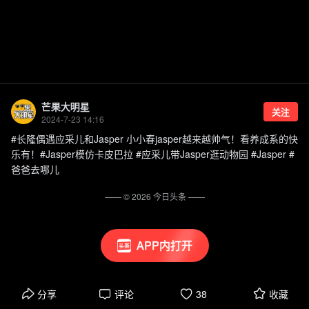
芒果大明星
关注
2024-7-23 14:16
#长隆偶遇应采儿和Jasper 小小春jasper越来越帅气！看养成系的快
乐有！#Jasper模仿卡皮巴拉 #应采儿带Jasper逛动物园 #Jasper #
爸爸去哪儿
—— ©
2026
今日头条
——
APP内打开
分享
评论
38
收藏