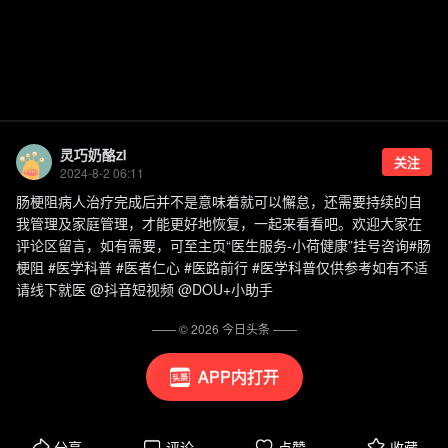
灵巧奶酪zi
关注
2024-8-2 06:11
肠梗阻病人治疗完成后并不是意味着就可以懈怠，还需要持续的自
我管理及家庭管理，才能更好地恢复，一起来看看吧。欢迎大家在
评论区留言，如有需要，可至主页“医生服务-小荷健康”挂号咨询#肠
梗阻 #医学科普 #医者仁心 #医路前行 #医学科普仅供参考如有不适
请线下就医 @抖音短视频 @DOU+小助手
—— ©
2026
今日头条
——
APP内打开
分享
评论
点赞
收藏