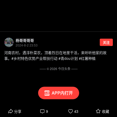
杨哥哥哥哥
关注
2024-8-2 23:53
河南农村，遇淳朴菜农，顶着烈日在地里干活，来听听他家的故
事。#乡村特色优势产业帮扶行动 #青dou计划 #红薯种植
—— ©
2026
今日头条
——
APP内打开
分享
9
43
收藏