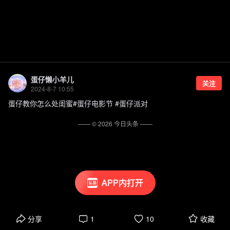
蛋仔懒小羊儿
关注
2024-8-7 10:55
蛋仔教你怎么处闺蜜#蛋仔电影节 #蛋仔派对
—— ©
2026
今日头条
——
APP内打开
分享
1
10
收藏