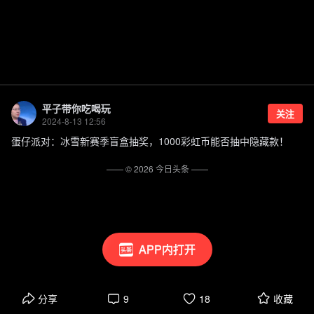
平子带你吃喝玩
关注
2024-8-13 12:56
蛋仔派对：冰雪新赛季盲盒抽奖，1000彩虹币能否抽中隐藏款！
—— ©
2026
今日头条
——
APP内打开
分享
9
18
收藏