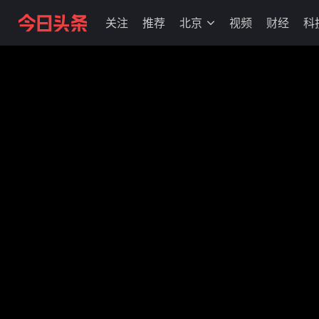
关注
推荐
北京
视频
财经
科