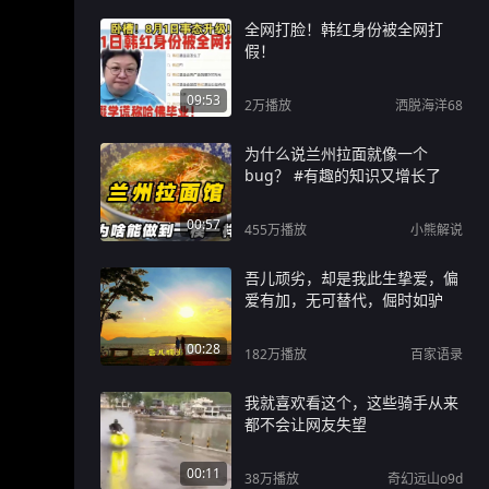
全网打脸！韩红身份被全网打
假！
09:53
2万
播放
洒脱海洋68
为什么说兰州拉面就像一个
bug？ #有趣的知识又增长了
00:57
455万
播放
小熊解说
吾儿顽劣，却是我此生挚爱，偏
爱有加，无可替代，倔时如驴
00:28
182万
播放
百家语录
我就喜欢看这个，这些骑手从来
都不会让网友失望
00:11
38万
播放
奇幻远山o9d