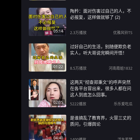
陶矜：面对伤害过自己的人，不
必报复，这样做就够了 (2)
05:14
2.3万
播放
优雅风铃TS
过好自己的生活，别随便欺负老
实人，听大哥说完瞬间开悟！
01:22
8.5万
播放
河南霞姐1832
这两天"彻查郑秉文"的呼声突然
在各平台冒出来，很多人都在问
这人到底怎么回事。
02:05
5222
播放
乐乐爱吃瓜
是谁搞乱了教育界，火冒三丈的
质问，引爆舆论
04:40
1400
播放
浮生若梦