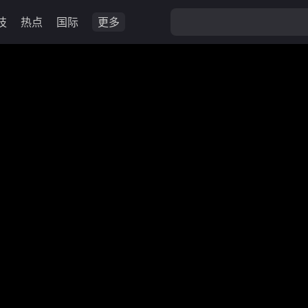
技
热点
国际
更多