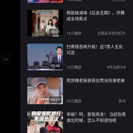
两姐妹演绎《后会无期》，伴舞
成全场焦点
00:21
18万
播放
在枫谷寻觅的红叶
扫黑除恶再升级！这7类人无处
可逃
05:48
10万
播放
#吃瓜群众#
煎饼摊老板娘答应贾冰扮演老婶
03:21
25万
播放
新舟
举报？呵，那我再发！ 当初你黑
湖北时候，怎么不知道怕呢