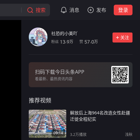
搜索
消息
发布
登录
社恐的小美吖
关注
粉丝
赞
13.9
57.0
万
万
扫码下载今日头条APP
看最新、最热资讯内容
推荐视频
解放后上海964名改造女性赴疆
迁徙全程纪实
09:14
3.2万
播放
浅秋