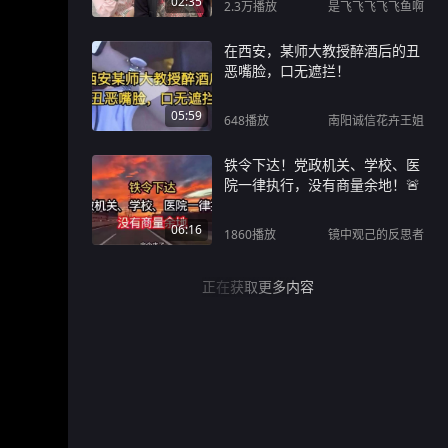
02:35
2.3万
播放
是飞飞飞飞飞鱼啊
在西安，某师大教授醉酒后的丑
恶嘴脸，口无遮拦！
05:59
648
播放
南阳诚信花卉王姐
铁令下达！党政机关、学校、医
院一律执行，没有商量余地！🚨
06:16
1860
播放
镜中观己的反思者
正在获取更多内容