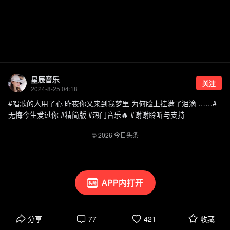
星辰音乐
关注
2024-8-25 04:18
#唱歌的人用了心 昨夜你又来到我梦里 为何脸上挂满了泪滴 ……#
无悔今生爱过你 #精简版 #热门音乐🔥 #谢谢聆听与支持
—— ©
2026
今日头条
——
APP内打开
分享
77
421
收藏