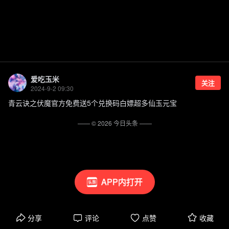
爱吃玉米
关注
2024-9-2 09:30
青云诀之伏魔官方免费送5个兑换码白嫖超多仙玉元宝
—— ©
2026
今日头条
——
APP内打开
分享
评论
点赞
收藏