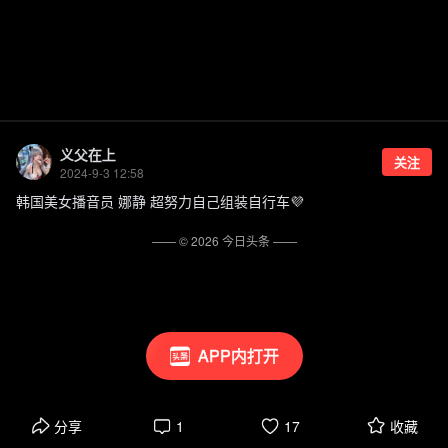
义父在上
关注
2024-9-3 12:58
韩国美女播音员 娜静 超努力自己组装自行车💜
—— ©
2026
今日头条
——
APP内打开
分享
1
17
收藏