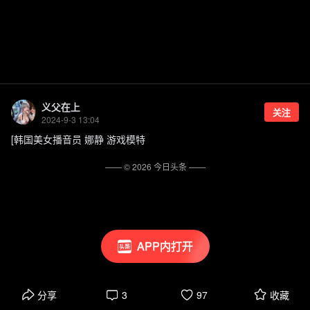
义父在上
关注
2024-9-3 13:04
[韩国美女播音员 娜静 游戏模特
—— ©
2026
今日头条
——
APP内打开
分享
3
97
收藏