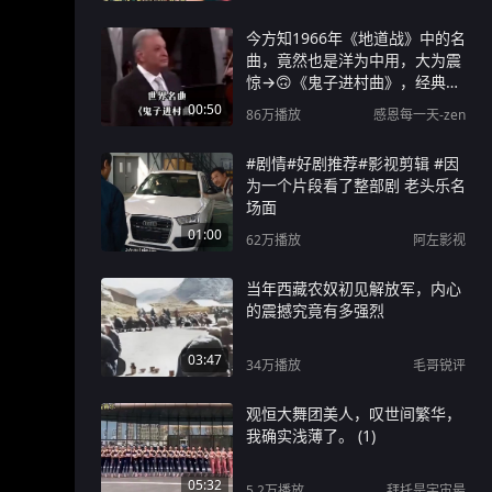
今方知1966年《地道战》中的名
曲，竟然也是洋为中用，大为震
惊→🙃《鬼子进村曲》，经典名
曲震撼人心！
00:50
86万
播放
感恩每一天-zen
#剧情#好剧推荐#影视剪辑 #因
为一个片段看了整部剧 老头乐名
场面
01:00
62万
播放
阿左影视
当年西藏农奴初见解放军，内心
的震撼究竟有多强烈
03:47
34万
播放
毛哥锐评
观恒大舞团美人，叹世间繁华，
我确实浅薄了。 (1)
05:32
5.2万
播放
拜托是宇宙最