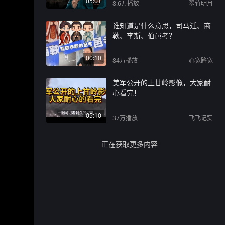
05:01
8.6万
播放
翠竹明月
谁知道是什么意思，司马迁、商
鞅、李斯、伯邑考？
00:10
84万
播放
心宽路宽
美军公开的上甘岭影像，大家耐
心看完！
05:10
37万
播放
飞飞记实
正在获取更多内容