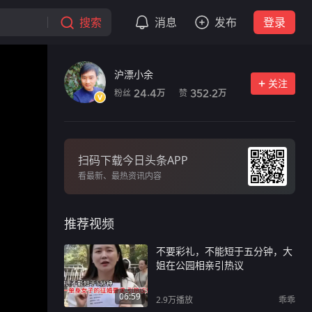
搜索
消息
发布
登录
沪漂小余
关注
粉丝
赞
24.4
352.2
万
万
扫码下载今日头条APP
看最新、最热资讯内容
推荐视频
不要彩礼，不能短于五分钟，大
姐在公园相亲引热议
06:59
2.9万
播放
乖乖