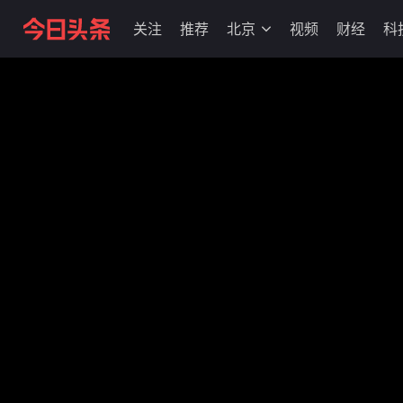
关注
推荐
北京
视频
财经
科