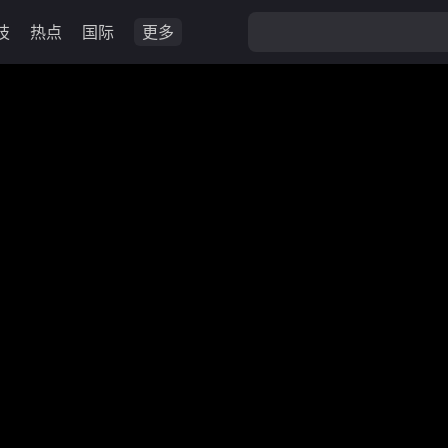
技
热点
国际
更多