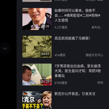
如果时间可以重来，我绝不
会…… #搞笑配音#二创#剪映#
人生感悟
00:26
9.2万
播放
美年达、
高志凯彻底捅了马蜂窝！
03:17
454
播放
静姐天天开心
7岁男孩查出白血病，家长崩溃
大哭，医生盘问才知：常把3物
拿着玩
05:25
8788
播放
呵呵
默克尔公开表态，引发关注