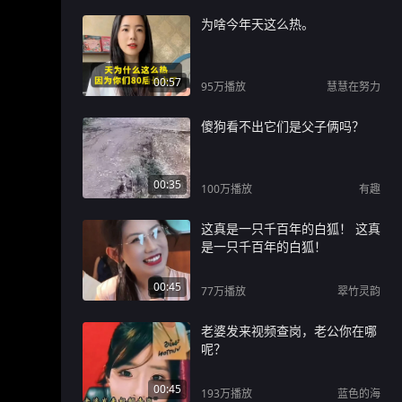
为啥今年天这么热。
00:57
95万
播放
慧慧在努力
傻狗看不出它们是父子俩吗？
00:35
100万
播放
有趣
这真是一只千百年的白狐！ 这真
是一只千百年的白狐！
00:45
77万
播放
翠竹灵韵
老婆发来视频查岗，老公你在哪
呢？
00:45
193万
播放
蓝色的海