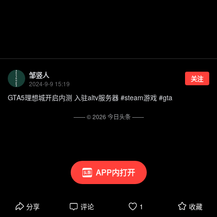
邹竖人
关注
2024-9-9 15:19
GTA5理想城开启内测 入驻altv服务器 #steam游戏 #gta
—— ©
2026
今日头条
——
APP内打开
分享
评论
1
收藏