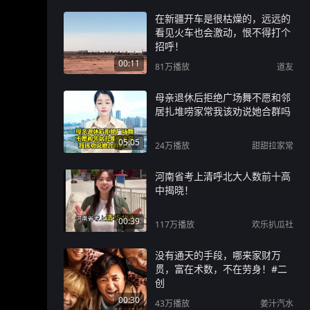
在新疆开车是很枯燥的，远远的
看见火车也会激动，恨不得打个
招呼！
00:11
81万
播放
道友
母亲退休后拒绝广场舞不愿和邻
居扎堆唠家常我该劝说她合群吗
05:05
24万
播放
甜甜拉家常
河南省考上清呼北大人数前十高
中揭晓！
00:39
117万
播放
欢乐扒瓜社
没有通天的手段，哪来家财万
贯，富在术数，不在劳身！#二
创
00:30
43万
播放
姜汁汽水