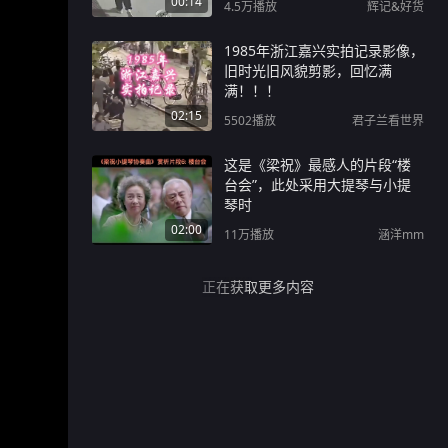
00:14
4.5万
播放
辉记&好货
1985年浙江嘉兴实拍记录影像，
旧时光旧风貌剪影，回忆满
满！！！
02:15
5502
播放
君子兰看世界
这是《梁祝》最感人的片段“楼
台会”，此处采用大提琴与小提
琴时
02:00
11万
播放
涵洋mm
正在获取更多内容