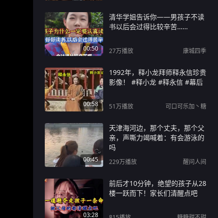
清华学姐告诉你——男孩子不读
书以后会过得比较辛苦……
00:50
27万
播放
康城四季
1992年，释小龙拜师释永信珍贵
影像！ #释小龙 #释永信 #幕后
00:58
51万
播放
可口可乐加丶糖
天津海河边，那个丈夫，那个父
亲，声嘶力竭喊着：有会游泳的
吗
00:45
229万
播放
醒问人间
前后才10分钟，绝望的孩子从28
楼一跃而下！家长们清醒点吧
03:28
815
播放
糖糖甜不甜