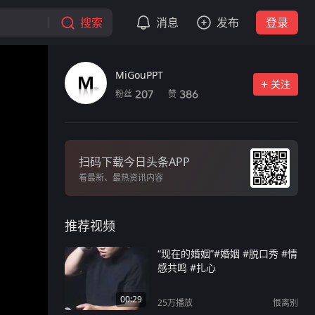
搜索
消息
发布
登录
MiGouPPT
关注
粉丝
赞
207
386
扫码下载今日头条APP
看最新、最热资讯内容
推荐视频
“现在的婚姻”#婚姻 #脱口秀 #情
感共鸣 #扎心
00:29
25万
播放
恨离别