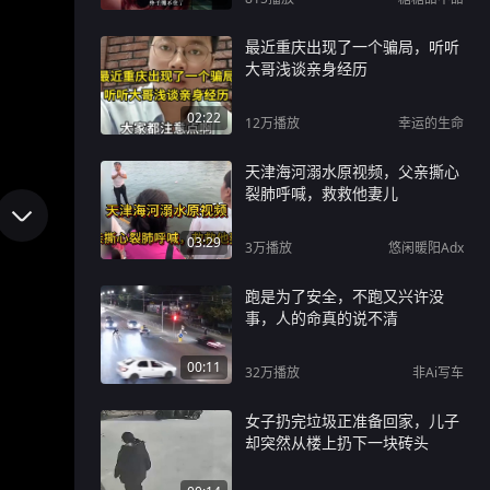
最近重庆出现了一个骗局，听听
大哥浅谈亲身经历
02:22
12万
播放
幸运的生命
天津海河溺水原视频，父亲撕心
裂肺呼喊，救救他妻儿
03:29
3万
播放
悠闲暖阳Adx
跑是为了安全，不跑又兴许没
事，人的命真的说不清
00:11
32万
播放
非Ai写车
女子扔完垃圾正准备回家，儿子
却突然从楼上扔下一块砖头