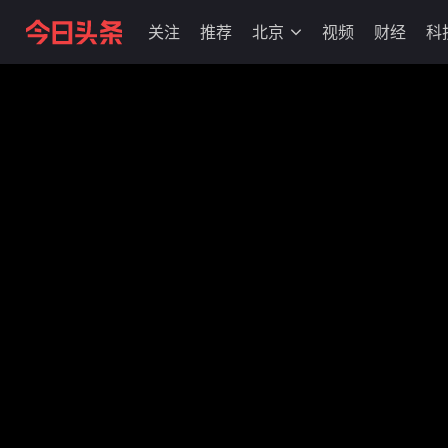
关注
推荐
北京
视频
财经
科