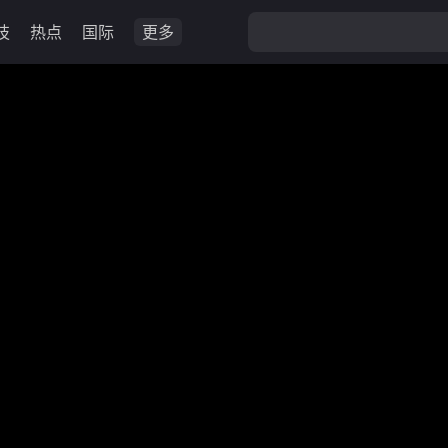
技
热点
国际
更多