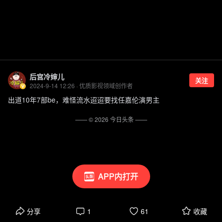
后宫冷婶儿
关注
2024-9-14 12:26 · 优质影视领域创作者
出道10年7部be，难怪流水迢迢要找任嘉伦演男主
—— ©
2026
今日头条
——
APP内打开
分享
1
61
收藏