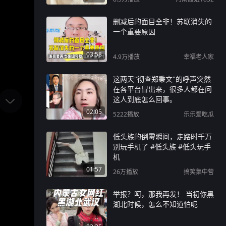
删减后的面目全非！苏联消失的
一个重要原因
03:58
4.9万
播放
幸福老人家
这两天"彻查郑秉文"的呼声突然
在各平台冒出来，很多人都在问
这人到底怎么回事。
02:05
5222
播放
乐乐爱吃瓜
低头族的倒霉瞬间，走路时千万
别玩手机了 #低头族 #低头玩手
机
01:57
26万
播放
搞笑集中营
举报？呵，那我再发！ 当初你黑
湖北时候，怎么不知道怕呢