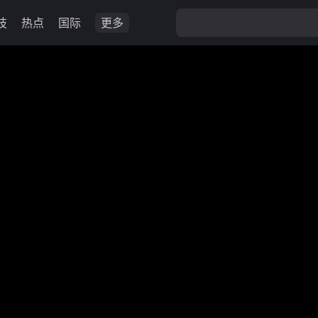
技
热点
国际
更多