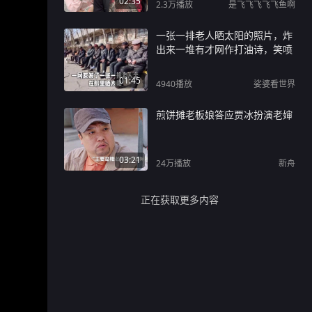
02:35
2.3万
播放
是飞飞飞飞飞鱼啊
一张一排老人晒太阳的照片，炸
出来一堆有才网作打油诗，笑喷
01:45
4940
播放
娑婆看世界
煎饼摊老板娘答应贾冰扮演老婶
03:21
24万
播放
新舟
正在获取更多内容