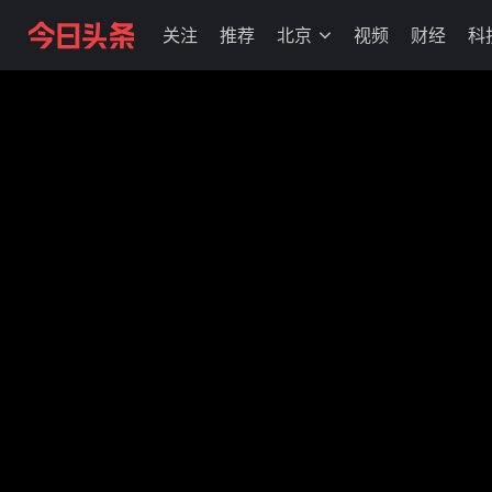
关注
推荐
北京
视频
财经
科