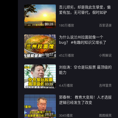
吾儿顽劣，却是我此生挚爱，偏
爱有加，无可替代，倔时如驴
00:28
180万
播放
百家语录
为什么说兰州拉面就像一个
bug？ #有趣的知识又增长了
00:57
452万
播放
小熊解说
刘伯涛：空仓是玩股票 最顶级的
能力
03:39
4.4万
播放
吉祥富贵
郭春林： 教育大变局！人才选拔
逻辑已经发生了改变
08:27
3045
播放
图图搞笑