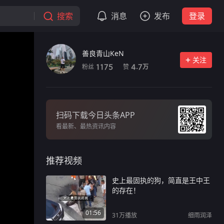
搜索
消息
发布
登录
善良青山KeN
关注
粉丝
赞
1175
4.7
万
扫码下载今日头条APP
看最新、最热资讯内容
推荐视频
史上最固执的狗，简直是王中王
的存在！
01:56
31万
播放
细雨润泽