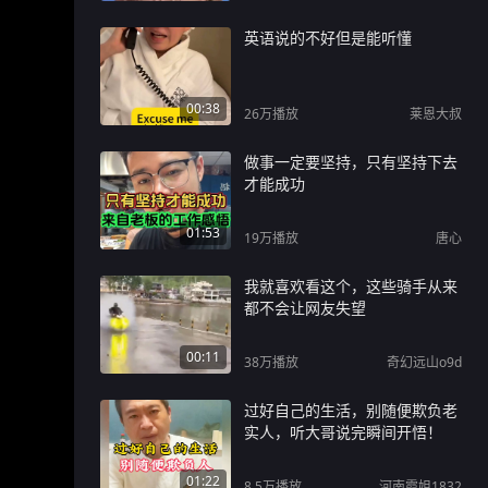
英语说的不好但是能听懂
00:38
26万
播放
莱恩大叔
做事一定要坚持，只有坚持下去
才能成功
01:53
19万
播放
唐心
我就喜欢看这个，这些骑手从来
都不会让网友失望
00:11
38万
播放
奇幻远山o9d
过好自己的生活，别随便欺负老
实人，听大哥说完瞬间开悟！
01:22
8.5万
播放
河南霞姐1832