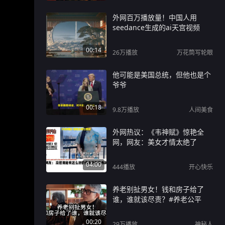
外网百万播放量！中国人用
seedance生成的ai天宫视频
00:14
26万
播放
万花筒写轮眼
他可能是美国总统，但他也是个
爷爷
00:18
9.8万
播放
人间美食
外网热议：《韦神赋》惊艳全
网，网友：美女才情太绝了
04:00
444
播放
开心快乐
养老别扯男女！钱和房子给了
谁，谁就该尽责？#养老公平
00:20
29万
播放
神秘人