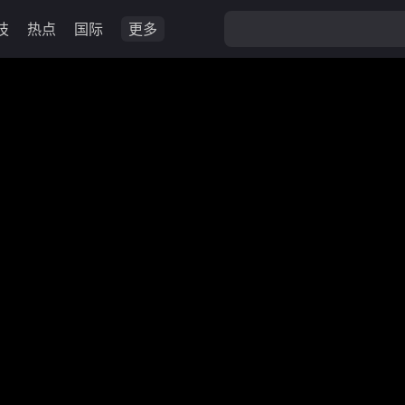
技
热点
国际
更多