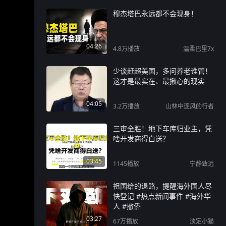
穆杰塔巴永远都不会现身！
04:26
4.8万
播放
温柔巴里7x
少谈赶超美国，多问养老谁管！
这才是最实在、最揪心的现实
04:05
3.2万
播放
山林中逐风的行者
三审全胜！地下车库归业主，凭
啥开发商得白送？
03:45
1145
播放
宁静致远
祖国给的退路，提醒海外国人尽
快登记 #热点新闻事件 #海外华
人 #撤侨
03:27
67万
播放
淡定小猫