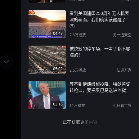
看到美国建国250周年无人机表
演的画面，我们确实该醒醒了！
(3).
04:49
7.8万
播放
另一边天空
被烧毁的停车场，一辈子都不够
赔的！
05:02
2.6万
播放
法进万家
等不到伊朗缴械投降，特朗普调
转枪口，要把奥巴马送进监狱
03:16
11万
播放
小韩看世界
正在获取更多内容