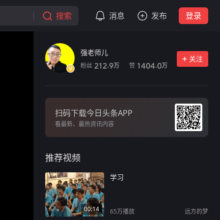
搜索
消息
发布
登录
强老师儿
关注
粉丝
赞
212.9
1404.0
万
万
扫码下载今日头条APP
看最新、最热资讯内容
推荐视频
学习
00:14
65万
播放
远方的梦