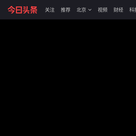
关注
推荐
北京
视频
财经
科