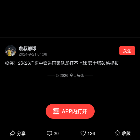
詹叔聊球
关注
2024-9-21 04:08
搞笑！2米26广东中锋进国家队却打不上球 郭士强破格提拔
—— ©
2026
今日头条
——
APP内打开
分享
20
126
收藏