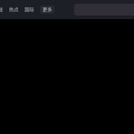
技
热点
国际
更多