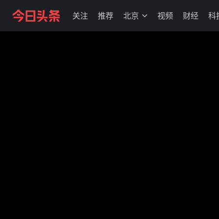
关注
推荐
北京
视频
财经
科