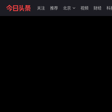
关注
推荐
北京
视频
财经
科