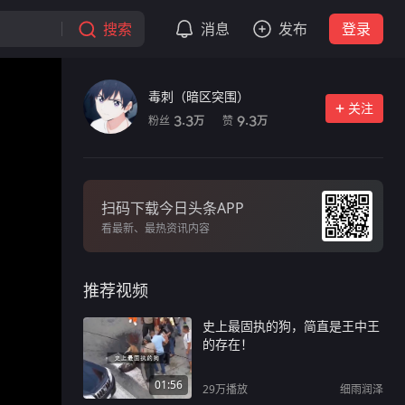
搜索
消息
发布
登录
毒刺（暗区突围）
关注
粉丝
赞
3.3
9.3
万
万
扫码下载今日头条APP
看最新、最热资讯内容
推荐视频
史上最固执的狗，简直是王中王
的存在！
01:56
29万
播放
细雨润泽