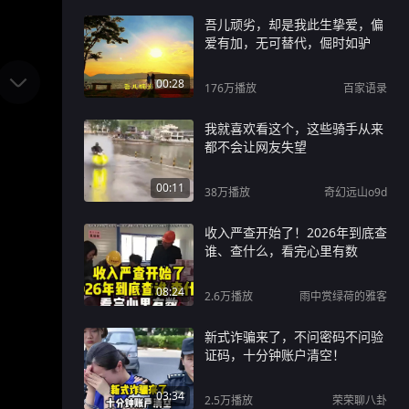
吾儿顽劣，却是我此生挚爱，偏
爱有加，无可替代，倔时如驴
00:28
176万
播放
百家语录
我就喜欢看这个，这些骑手从来
都不会让网友失望
00:11
38万
播放
奇幻远山o9d
收入严查开始了！2026年到底查
谁、查什么，看完心里有数
08:24
2.6万
播放
雨中赏绿荷的雅客
新式诈骗来了，不问密码不问验
证码，十分钟账户清空！
03:34
2.5万
播放
荣荣聊八卦