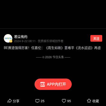
若尘有约
关注
2024-9-22 08:11 · 优质娱乐领域创作者
BE赛道强得厉害！任嘉伦：《周生如故》意难平《流水迢迢》再虐
—— ©
2026
今日头条
——
APP内打开
分享
25
95
收藏