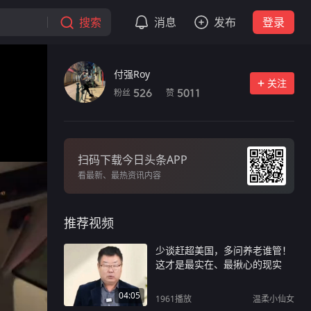
搜索
消息
发布
登录
付强Roy
关注
粉丝
赞
526
5011
扫码下载今日头条APP
看最新、最热资讯内容
推荐视频
少谈赶超美国，多问养老谁管！
这才是最实在、最揪心的现实
04:05
1961
播放
温柔小仙女