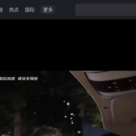
技
热点
国际
更多