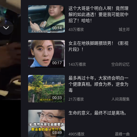
这个大哥是个明白人啊！竟然理
解的如此通透！要是我可能就中
招了！哈哈！
00:14
43万
播放
城主邓
女主在地铁脚踢猥琐男！《影视
片段》！
00:17
143万
播放
空白的记忆
最多再过十年，大家终会明白一
个健康真相。顺食为养，逆食为
毒
00:33
21万
播放
人间清醒集
生命的意义，最终不过是离场。
03:49
4905
播放
晨峰一曲