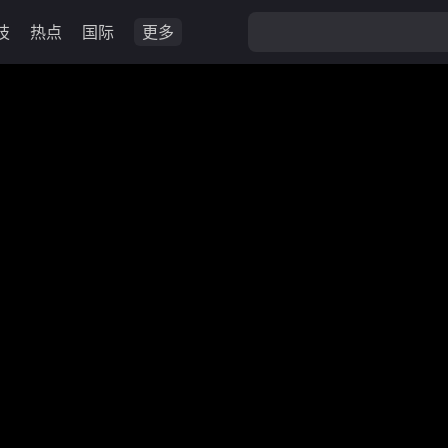
技
热点
国际
更多