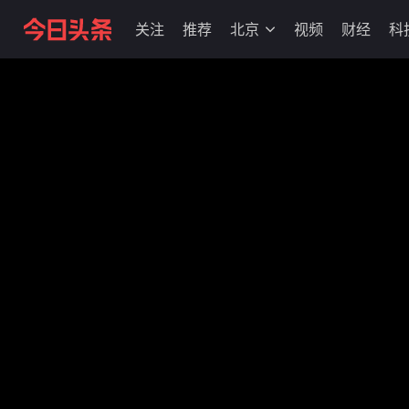
关注
推荐
北京
视频
财经
科