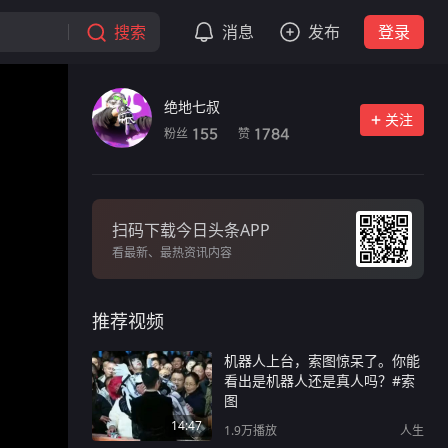
搜索
消息
发布
登录
绝地七叔
关注
粉丝
赞
155
1784
扫码下载今日头条APP
看最新、最热资讯内容
推荐视频
机器人上台，索图惊呆了。你能
看出是机器人还是真人吗？#索
图
14:47
1.9万
播放
人生