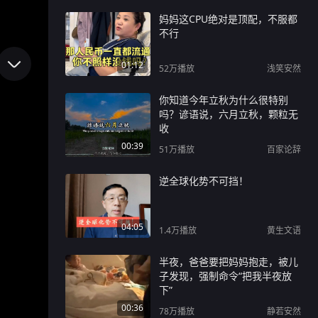
妈妈这CPU绝对是顶配，不服都
不行
01:12
52万
播放
浅笑安然
你知道今年立秋为什么很特别
吗？谚语说，六月立秋，颗粒无
收
00:39
51万
播放
百家论辞
逆全球化势不可挡！
04:05
1.4万
播放
黄生文语
半夜，爸爸要把妈妈抱走，被儿
子发现，强制命令“把我半夜放
下”
00:36
78万
播放
静若安然