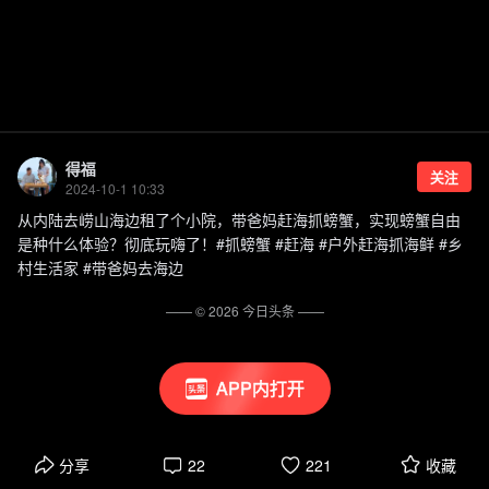
得福
关注
2024-10-1 10:33
从内陆去崂山海边租了个小院，带爸妈赶海抓螃蟹，实现螃蟹自由
是种什么体验？彻底玩嗨了！#抓螃蟹 #赶海 #户外赶海抓海鲜 #乡
村生活家 #带爸妈去海边
—— ©
2026
今日头条
——
APP内打开
分享
22
221
收藏