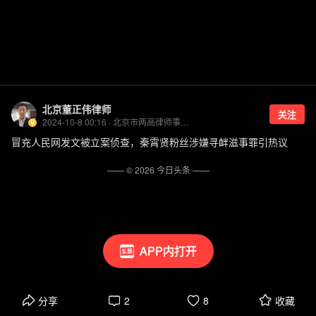
北京董正伟律师
关注
2024-10-8 00:16 · 北京市两高律师事务所律师、合伙人
冒充人民网发文被立案侦查，秦霄贤粉丝涉嫌寻衅滋事罪引热议
—— ©
2026
今日头条
——
APP内打开
分享
2
8
收藏